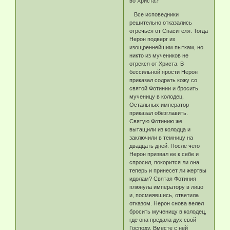
во Христа?
Все исповедники
решительно отказались
отречься от Спасителя. Тогда
Нерон подверг их
изощреннейшим пыткам, но
никто из мучеников не
отрекся от Христа. В
бессильной ярости Нерон
приказал содрать кожу со
святой Фотинии и бросить
мученицу в колодец.
Остальных император
приказал обезглавить.
Святую Фотинию же
вытащили из колодца и
заключили в темницу на
двадцать дней. После чего
Нерон призвал ее к себе и
спросил, покорится ли она
теперь и принесет ли жертвы
идолам? Святая Фотиния
плюнула императору в лицо
и, посмеявшись, ответила
отказом. Нерон снова велел
бросить мученицу в колодец,
где она предала дух свой
Господу. Вместе с ней