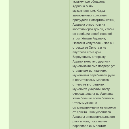
тюрьму, где ободряла
Адриана быть
мужественным. Когда
заключенных христиан
присудили к смертной казни,
Адриана отпустили на
короткий срок домой, чтобы
он сообщил своей жене об
этом. Увидев Адриана,
Наталия испугалась, что он
отрекся от Христа и не
впустила его в дом.
Вернувшись в тюрьму,
Адриан вместе с другими
мучениками был подвергнут
страшным истязаниям:
мученикам перебивали руки
и ноги тяжелым молотом,
отчего те в страшных
мучениях умирали. Когда
очередь дошла до Адриана,
жена больше всего боялась,
чтобы муж ее не
смалодушничал и не отрекся
от Христа. Она укрепляла
Адриана и придерживала его
руки и ноги, пока палач
перебивал их молотом.