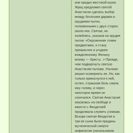
или предал жестокой казни.
Жрец предложил святой
Анастасии сделать выбор
между богатыми дарами и
орудиями пытки,
положенными с двух сторон
около нее. Святая, не
колеблясь, указала на орудия
пытки: «Окруженная этими
предметами, я стану
прекраснее и угоднее
вожделенному Жениху
моему — Христу...» Прежде,
чем подвергнуть святую
Анастасию пыткам, Ульпиан
решил осквернить ее. Но, как
только прикоснулся к ней,
ослеп, страшная боль сжала
ему голову, и через
некоторое время он
скончался. Святая Анастасия
оказалась на свободе и
вместе с Феодотией
продолжала служить узникам.
Вскоре святая Феодотия и
три ее сына были преданы
мученической смерти
анфипатом (начальником