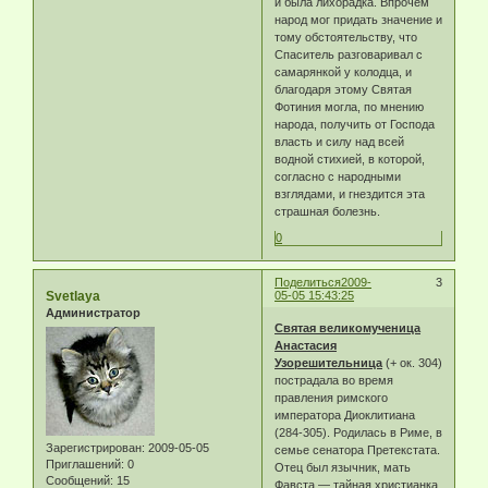
и была лихорадка. Впрочем
народ мог придать значение и
тому обстоятельству, что
Спаситель разговаривал с
самарянкой у колодца, и
благодаря этому Святая
Фотиния могла, по мнению
народа, получить от Господа
власть и силу над всей
водной стихией, в которой,
согласно с народными
взглядами, и гнездится эта
страшная болезнь.
0
Поделиться
2009-
3
Svetlaya
05-05 15:43:25
Администратор
Святая великомученица
Анастасия
Узорешительница
(+ ок. 304)
пострадала во время
правления римского
императора Диоклитиана
(284-305). Родилась в Риме, в
Зарегистрирован
: 2009-05-05
семье сенатора Претекстата.
Приглашений:
0
Отец был язычник, мать
Сообщений:
15
Фавста — тайная христианка,