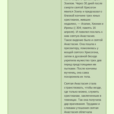
Зоилом. Через 30 дней после
смерти святой Хрисогон
явился Зоилу и предсказал о
близкой кончине трех юных
христианок, живших
недалеко, — Агапии, Хионии и
Ирины (( 304; память 16
апреля). И повелел послать к
ним святую Анастасию.
Такое видение было и святой
Анастасии. Она пошла к
пресвитеру, помолилась у
мощей святого Хрисогона,
затем в духовной беседе
укрепила мужество трех дев
перед предстоящими им
пытками. После кончины
мучениц, она сама
похоронила их тела.
Святая Анастасия стала
странствовать, чтобы везде,
где только можно, служить
христианам, заключенным в
темницах. Так она получила
дар врачевания. Трудами и
словами утешения святая
Анастасия облегчала