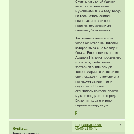
Скончался святой Адриан
вместе с остальными
мучениками в 304 году. Когда
их тела начали сжигать,
поднялась гроза и печь
погасла, нескольких же
палачей убила молния.
Тысяченачальник армии
хотел жениться на Наталии,
которая была еще молода и
богата. Еще перед смертью
Адриана Наталия просила его
молиться, чтобы ее не
заставили выйти замуж.
Теперь Адриан явился ей во
сне и сказал, что вскоре она
последует за ним. Так и
случилось: Наталия
скончалась на гробе своего
мужа в предместье города
Византии, куда его тело
перенесли верующие.
0
Поделиться
2009-
6
Svetlaya
05-05 21:05:45
Администратор