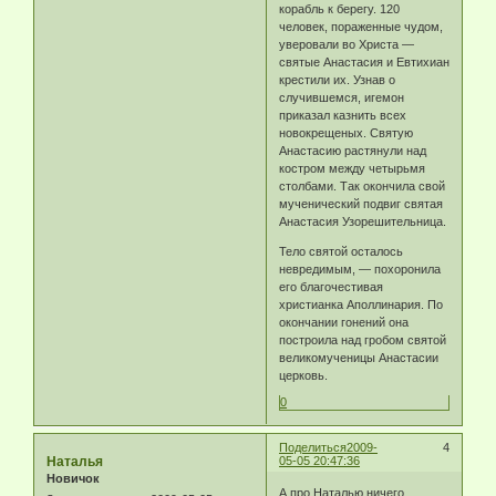
корабль к берегу. 120
человек, пораженные чудом,
уверовали во Христа —
святые Анастасия и Евтихиан
крестили их. Узнав о
случившемся, игемон
приказал казнить всех
новокрещеных. Святую
Анастасию растянули над
костром между четырьмя
столбами. Так окончила свой
мученический подвиг святая
Анастасия Узорешительница.
Тело святой осталось
невредимым, — похоронила
его благочестивая
христианка Аполлинария. По
окончании гонений она
построила над гробом святой
великомученицы Анастасии
церковь.
0
Поделиться
2009-
4
Наталья
05-05 20:47:36
Новичок
А про Наталью ничего