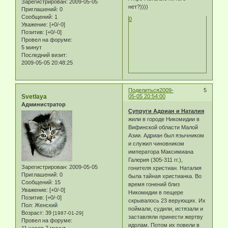
Зарегистрирован
: 2009-05-05
нет?))))
Приглашений:
0
Сообщений:
1
0
Уважение:
[+0/-0]
Позитив:
[+0/-0]
Провел на форуме:
5 минут
Последний визит:
2009-05-05 20:48:25
Поделиться
2009-
5
Svetlaya
05-05 20:54:00
Администратор
Супруги Адриан и Наталия
жили в городе Никомидии в
Вифинской области Малой
Азии. Адриан был язычником
и служил чиновником
императора Максимиана
Галерия (305-311 гг.),
Зарегистрирован
: 2009-05-05
гонителя христиан. Наталия
Приглашений:
0
была тайная христианка. Во
Сообщений:
15
время гонений близ
Уважение:
[+0/-0]
Никомидии в пещере
Позитив:
[+0/-0]
скрывалось 23 верующих. Их
Пол:
Женский
поймали, судили, истязали и
Возраст:
39
[1987-01-29]
заставляли принести жертву
Провел на форуме:
идолам. Потом их повели в