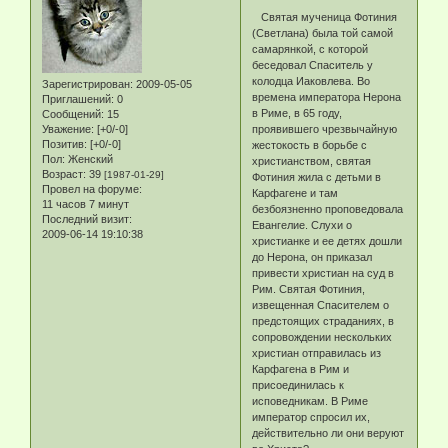
Святая мученица Фотиния
(Светлана) была той самой
самарянкой, с которой
беседовал Спаситель у
колодца Иаковлева. Во
Зарегистрирован
: 2009-05-05
времена императора Нерона
Приглашений:
0
в Риме, в 65 году,
Сообщений:
15
Уважение:
[+0/-0]
проявившего чрезвычайную
Позитив:
[+0/-0]
жестокость в борьбе с
Пол:
Женский
христианством, святая
Возраст:
39
[1987-01-29]
Фотиния жила с детьми в
Провел на форуме:
Карфагене и там
11 часов 7 минут
безбоязненно проповедовала
Последний визит:
Евангелие. Слухи о
2009-06-14 19:10:38
христианке и ее детях дошли
до Нерона, он приказал
привести христиан на суд в
Рим. Святая Фотиния,
извещенная Спасителем о
предстоящих страданиях, в
сопровождении нескольких
христиан отправилась из
Карфагена в Рим и
присоединилась к
исповедникам. В Риме
император спросил их,
действительно ли они веруют