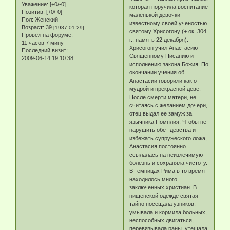
Уважение:
[+0/-0]
которая поручила воспитание
Позитив:
[+0/-0]
маленькой девочки
Пол:
Женский
известному своей ученостью
Возраст:
39
[1987-01-29]
святому Хрисогону (+ ок. 304
Провел на форуме:
г.; память 22 декабря).
11 часов 7 минут
Хрисогон учил Анастасию
Последний визит:
Священному Писанию и
2009-06-14 19:10:38
исполнению закона Божия. По
окончании учения об
Анастасии говорили как о
мудрой и прекрасной деве.
После смерти матери, не
считаясь с желанием дочери,
отец выдал ее замуж за
язычника Помплия. Чтобы не
нарушить обет девства и
избежать супружеского ложа,
Анастасия постоянно
ссылалась на неизлечимую
болезнь и сохраняла чистоту.
В темницах Рима в то время
находилось много
заключенных христиан. В
нищенской одежде святая
тайно посещала узников, —
умывала и кормила больных,
неспособных двигаться,
перевязывала раны, утешала