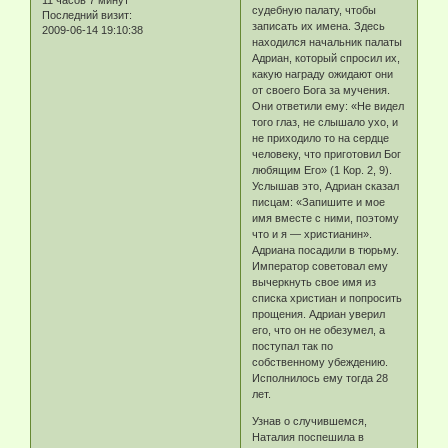
11 часов 7 минут
судебную палату, чтобы
Последний визит:
записать их имена. Здесь
2009-06-14 19:10:38
находился начальник палаты
Адриан, который спросил их,
какую награду ожидают они
от своего Бога за мучения.
Они ответили ему: «Не видел
того глаз, не слышало ухо, и
не приходило то на сердце
человеку, что приготовил Бог
любящим Его» (1 Кор. 2, 9).
Услышав это, Адриан сказал
писцам: «Запишите и мое
имя вместе с ними, поэтому
что и я — христианин».
Адриана посадили в тюрьму.
Император советовал ему
вычеркнуть свое имя из
списка христиан и попросить
прощения. Адриан уверил
его, что он не обезумел, а
поступал так по
собственному убеждению.
Исполнилось ему тогда 28
лет.
Узнав о случившемся,
Наталия поспешила в