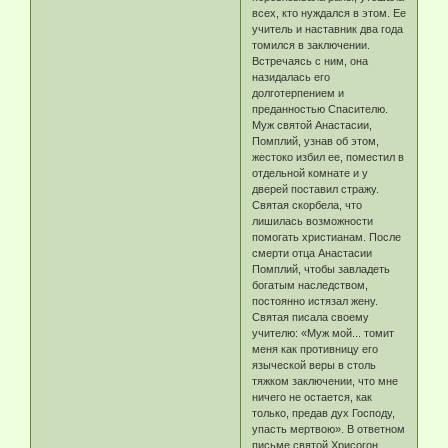
всех, кто нуждался в этом. Ее
учитель и наставник два года
томился в заключении.
Встречаясь с ним, она
назидалась его
долготерпением и
преданностью Спасителю.
Муж святой Анастасии,
Помплий, узнав об этом,
жестоко избил ее, поместил в
отдельной комнате и у
дверей поставил стражу.
Святая скорбела, что
лишилась возможности
помогать христианам. После
смерти отца Анастасии
Помплий, чтобы завладеть
богатым наследством,
постоянно истязал жену.
Святая писала своему
учителю: «Муж мой... томит
меня как противницу его
языческой веры в столь
тяжком заключении, что мне
ничего не остается, как
только, предав дух Господу,
упасть мертвою». В ответном
письме святой Хрисогон