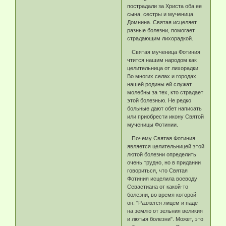
пострадали за Христа оба ее
сына, сестры и мученица
Домнина. Святая исцеляет
разные болезни, помогает
страдающим лихорадкой.
Святая мученица Фотиния
чтится нашим народом как
целительница от лихорадки.
Во многих селах и городах
нашей родины ей служат
молебны за тех, кто страдает
этой болезнью. Не редко
больные дают обет написать
или приобрести икону Святой
мученицы Фотинии.
Почему Святая Фотиния
является целительницей этой
лютой болезни определить
очень трудно, но в придании
говориться, что Святая
Фотиния исцелила воеводу
Севастиана от какой-то
болезни, во время которой
он: "Разжегся лицем и паде
на землю от зельния великия
и лютыя болезни". Может, это