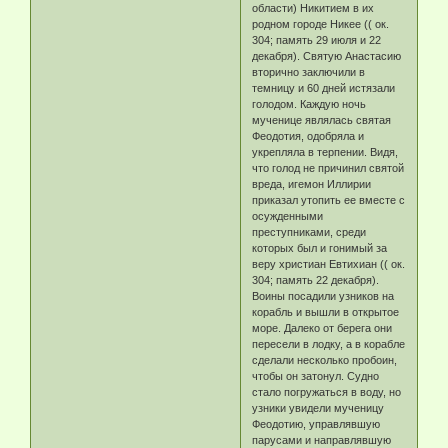
области) Никитием в их
родном городе Никее (( ок.
304; память 29 июля и 22
декабря). Святую Анастасию
вторично заключили в
темницу и 60 дней истязали
голодом. Каждую ночь
мученице являлась святая
Феодотия, одобряла и
укрепляла в терпении. Видя,
что голод не причинил святой
вреда, игемон Иллирии
приказал утопить ее вместе с
осужденными
преступниками, среди
которых был и гонимый за
веру христиан Евтихиан (( ок.
304; память 22 декабря).
Воины посадили узников на
корабль и вышли в открытое
море. Далеко от берега они
пересели в лодку, а в корабле
сделали несколько пробоин,
чтобы он затонул. Судно
стало погружаться в воду, но
узники увидели мученицу
Феодотию, управлявшую
парусами и направлявшую