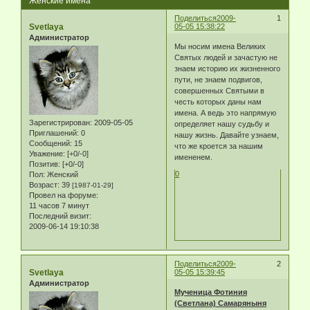
Женские имена
Поделиться
2009-
1
Svetlaya
05-05 15:38:22
Администратор
Мы носим имена Великих
Святых людей и зачастую не
знаем историю их жизненного
пути, не знаем подвигов,
совершенных Святыми в
честь которых даны нам
имена. А ведь это напрямую
Зарегистрирован
: 2009-05-05
определяет нашу судьбу и
Приглашений:
0
нашу жизнь. Давайте узнаем,
Сообщений:
15
что же кроется за нашим
Уважение:
[+0/-0]
имененем.
Позитив:
[+0/-0]
0
Пол:
Женский
Возраст:
39
[1987-01-29]
Провел на форуме:
11 часов 7 минут
Последний визит:
2009-06-14 19:10:38
Поделиться
2009-
2
Svetlaya
05-05 15:39:45
Администратор
Мученица Фотиния
(Светлана) Самаряныня