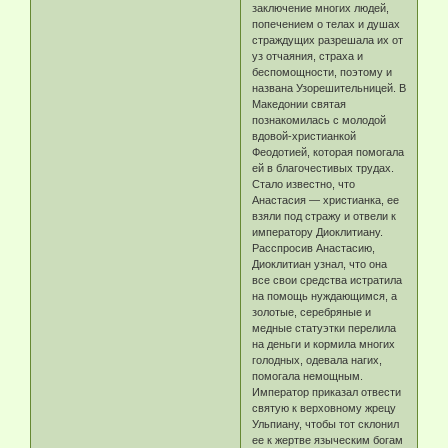
заключение многих людей,
попечением о телах и душах
страждущих разрешала их от
уз отчаяния, страха и
беспомощности, поэтому и
названа Узорешительницей. В
Македонии святая
познакомилась с молодой
вдовой-христианкой
Феодотией, которая помогала
ей в благочестивых трудах.
Стало известно, что
Анастасия — христианка, ее
взяли под стражу и отвели к
императору Диоклитиану.
Расспросив Анастасию,
Диоклитиан узнал, что она
все свои средства истратила
на помощь нуждающимся, а
золотые, серебряные и
медные статуэтки перелила
на деньги и кормила многих
голодных, одевала нагих,
помогала немощным.
Император приказал отвести
святую к верховному жрецу
Ульпиану, чтобы тот склонил
ее к жертве языческим богам