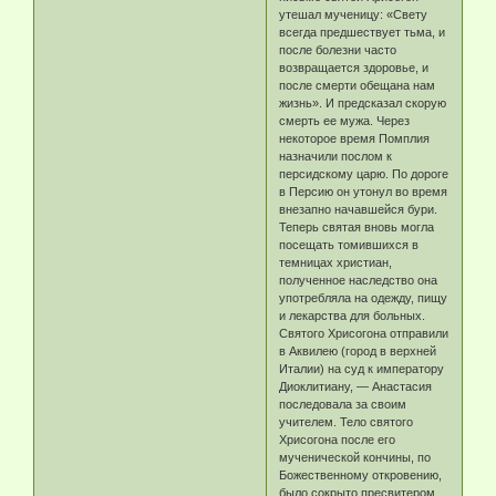
утешал мученицу: «Свету
всегда предшествует тьма, и
после болезни часто
возвращается здоровье, и
после смерти обещана нам
жизнь». И предсказал скорую
смерть ее мужа. Через
некоторое время Помплия
назначили послом к
персидскому царю. По дороге
в Персию он утонул во время
внезапно начавшейся бури.
Теперь святая вновь могла
посещать томившихся в
темницах христиан,
полученное наследство она
употребляла на одежду, пищу
и лекарства для больных.
Святого Хрисогона отправили
в Аквилею (город в верхней
Италии) на суд к императору
Диоклитиану, — Анастасия
последовала за своим
учителем. Тело святого
Хрисогона после его
мученической кончины, по
Божественному откровению,
было сокрыто пресвитером