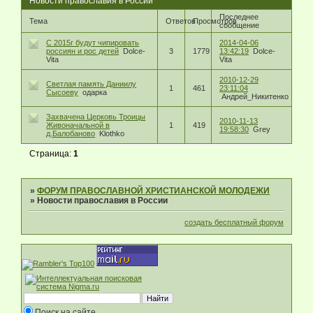
Новости православия в России
Последнее
Тема
Ответов
Просмотров
сообщение
С 2015г будут чипировать
2014-04-06
россиян и рос детей
Dolce-
3
1779
13:42:19
Dolce-
Vita
Vita
2010-12-29
Светлая память Даниилу
1
461
23:11:04
Сысоеву
одарка
Андрей_Никитенко
Захвачена Церковь Троицы
2010-11-13
Живоначальной в
1
419
19:58:30
Grey
д.Балобаново
Klothko
Страница:
1
»
ФОРУМ ПРАВОСЛАВНОЙ ХРИСТИАНСКОЙ МОЛОДЕЖИ
»
Новости православия в России
создать бесплатный форум
Поиск на сайте